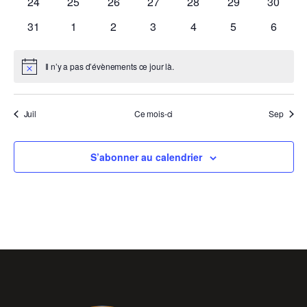
0
0
0
0
0
0
0
24
25
26
27
28
29
30
évènements
évènements
évènements
évènements
évènements
évènements
évènem
0
0
0
0
0
0
0
31
1
2
3
4
5
6
évènements
évènements
évènements
évènements
évènements
évènements
évènem
Il n’y a pas d’évènements ce jour là.
Notice
Juil
Ce mois-ci
Sep
S’abonner au calendrier