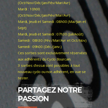
(Oct/Nov/Déc/Jan/Fév/Mar/Avr)
Mardi : 10h00
(Oct/Nov/Déc/Jan/Fév/Mar/Avr)
Mardi, Jeudi et Samedi : 08h00 (Mai/Juin et
Sept)
Mardi, Jeudi et Samedi : 07h30 (Juil/Août)
Samedi : 08h30 (Fév./Mar/Avr et Oct/Nov)
Samedi : 09h00 (Déc./Janv.)
Ces sorties sont exclusivement réservées
aux adhérents du Cyclo Bourcain.
3 sorties d'essai sont possibles à tout
nouveau cyclo ou non adhérent, en vue se
tester.
PARTAGEZ NOTRE
PASSION