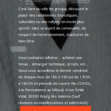
C’est faire du vélo en groupe, découvrir le
plaisir des randonnées touristiques,
culturelles ou des rallyes, en mode plus
sportif, dans un esprit de convivialité, de
respect de l’environnement, d’autrui et de
bien-être.
Vous souhaitez adhérer ... acheter une
tenue ... échanger technique, circuits, etc ...
Nous vous accueillons le dernier vendredi
de chaque mois de 18h à 19h (et de 17h30
à 18H30 en période de couvre-feu COVID),
à la Permanence au Vélocal, 4 rue Émile
Vidal, 26500 Bourg-lès-Valence (Sauf
réunions ou manifestations et Juillet/Août)