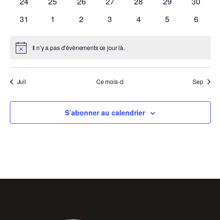
0
0
0
0
0
0
0
24
25
26
27
28
29
30
évènements
évènements
évènements
évènements
évènements
évènements
évènem
0
0
0
0
0
0
0
31
1
2
3
4
5
6
évènements
évènements
évènements
évènements
évènements
évènements
évènem
Il n’y a pas d’évènements ce jour là.
Notice
Juil
Ce mois-ci
Sep
S’abonner au calendrier