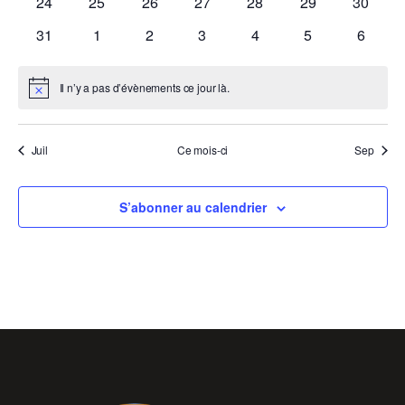
0
0
0
0
0
0
0
24
25
26
27
28
29
30
évènements
évènements
évènements
évènements
évènements
évènements
évènem
0
0
0
0
0
0
0
31
1
2
3
4
5
6
évènements
évènements
évènements
évènements
évènements
évènements
évènem
Il n’y a pas d’évènements ce jour là.
Notice
Juil
Ce mois-ci
Sep
S’abonner au calendrier