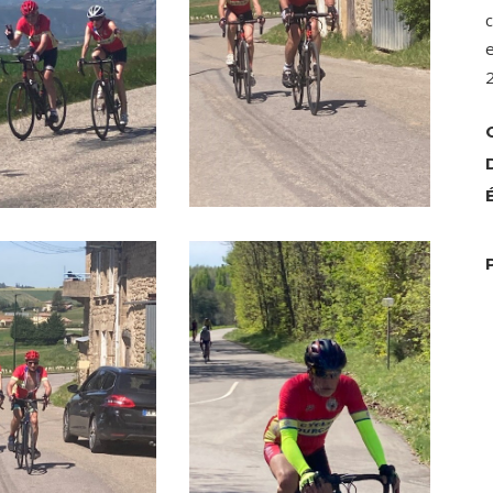
c
e
2