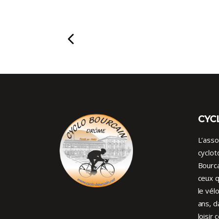
CYC
L’asso
cyclot
Bourca
ceux q
le vél
ans, d
loisir 