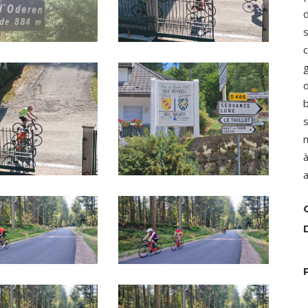
d
s
c
g
d
b
s
m
à