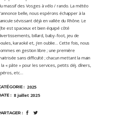
u massif des Vosges à vélo / rando. La météo
’annonce belle, nous espérons échapper à la
anicule sévissant déjà en vallée du Rhône. Le
îte est spacieux et bien équipé côté
ivertissements, billard, baby-foot, jeu de
oules, karaoké et, j’en oublie… Cette fois, nous
ommes en gestion libre ; une première
aitrisée sans difficulté ; chacun mettant la main
 la « pâte » pour les services, petits déj. dîners,
apéros, etc…
CATÉGORIE :
2025
DATE :
8 juillet 2025
PARTAGER :