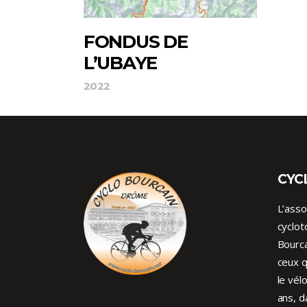
FONDUS DE
L’UBAYE
2022
CYC
L’asso
cyclot
Bourca
ceux q
le vél
ans, d