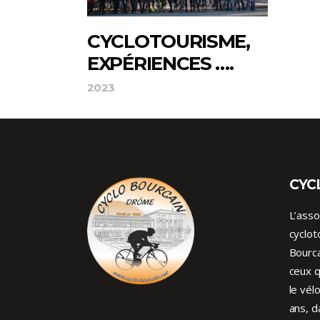
CYCLOTOURISME,
EXPÉRIENCES ….
2023
CYC
L’asso
cyclot
Bourca
ceux q
le vél
ans, d