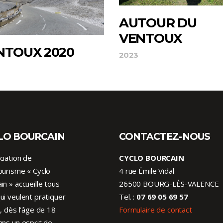
AUTOUR DU
VENTOUX
NTOUX 2020
2023
LO BOURCAIN
CONTACTEZ-NOUS
ciation de
CYCLO BOURCAIN
ourisme « Cyclo
4 rue Émile Vidal
in » accueille tous
26500 BOURG-LÈS-VALENCE
ui veulent pratiquer
Tel. :
07 69 05 69 57
o, dès l’âge de 18
Formulaire de contact
ans un esprit de