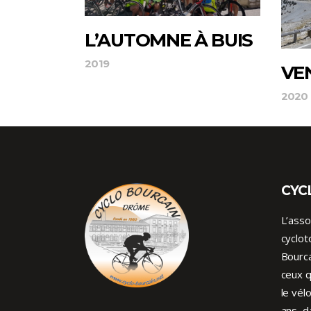
L’AUTOMNE À BUIS
2019
VE
2020
CYC
L’asso
cyclot
Bourca
ceux q
le vél
ans, d