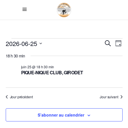
ÉVÈNEMENTS
RECH
NA
2026-06-25
Recherche
Jour
D
FOR
Sélectionnez
ET
18 h 30 min
une
V
NAVI
25
date.
juin 25 @ 18 h 30 min
É
PIQUE-NIQUE CLUB, GIRODET
DE
JUIN
VUES
2026
ÉVÈN
Jour précédent
Jour suivant
S’abonner au calendrier