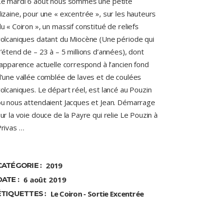
Ce mardi 6 août nous sommes une petite
izaine, pour une « excentrée », sur les hauteurs
u « Coiron », un massif constitué de reliefs
olcaniques datant du Miocène (Une période qui
’étend de – 23 à – 5 millions d’années), dont
’apparence actuelle correspond à l’ancien fond
’une vallée comblée de laves et de coulées
olcaniques. Le départ réel, est lancé au Pouzin
u nous attendaient Jacques et Jean. Démarrage
ur la voie douce de la Payre qui relie Le Pouzin à
rivas …
CATÉGORIE :
2019
DATE :
6 août 2019
ÉTIQUETTES :
Le Coiron
Sortie Excentrée