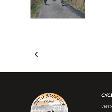
CYC
L’asso