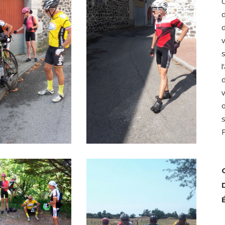
d
d
v
s
l
d
v
o
s
P