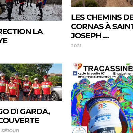
LES CHEMINS D
CORNAS À SAINT
RECTION LA
JOSEPH …
YE
2021
GO DI GARDA,
COUVERTE
SÉJOUR