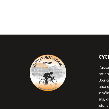
CYC
L’asso
cyclot
Bourca
ceux q
le vél
ans, d
loisir 