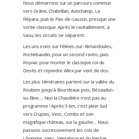
Nous démarrons sur un parcours commun
vers Grâne, Chabrillan, Autichamp, La
Répara, puis le Pas-de-Lauzun, presque une
sortie classique. Après le ravitaillement, à
Saou, les circuits se séparent.
Les uns irons sur Félines-sur-Rimandoules,
Rochebaudin, pour un second ravito, puis
Roynac pour monter le classique col du
Devès et rejoindre Allex par vent de dos.
Les plus téméraires partent sur la vallée du
Roubion jusqu’à Bourdeaux puis, Bézaudun-
su-Bine…. Non la Chaudière n’est pas au
programme ! Après 5 km, c’est plein Sud
vers Crupies, Vesc, Combs et son
magnifique château, sur la gauche… Nous
passons successivement les cols de
L’homme, Vesc, Ventabrun et du Pertuis,