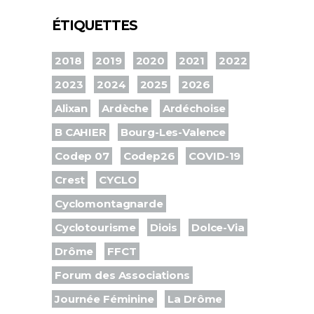
ÉTIQUETTES
2018
2019
2020
2021
2022
2023
2024
2025
2026
Alixan
Ardèche
Ardéchoise
B CAHIER
Bourg-Les-Valence
Codep 07
Codep26
COVID-19
Crest
CYCLO
Cyclomontagnarde
Cyclotourisme
Diois
Dolce-Via
Drôme
FFCT
Forum des Associations
Journée Féminine
La Drôme