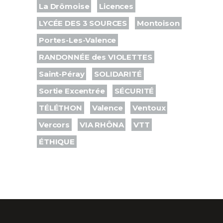
La Drômoise
Licences
LYCÉE DES 3 SOURCES
Montoison
Portes-Les-Valence
RANDONNÉE des VIOLETTES
Saint-Péray
SOLIDARITÉ
Sortie Excentrée
SÉCURITÉ
TÉLÉTHON
Valence
Ventoux
Vercors
VIA RHÔNA
VTT
ÉTHIQUE