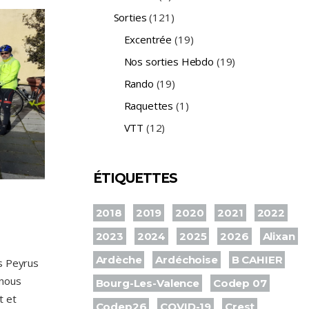
Sorties
(121)
Excentrée
(19)
Nos sorties Hebdo
(19)
Rando
(19)
Raquettes
(1)
VTT
(12)
ÉTIQUETTES
2018
2019
2020
2021
2022
2023
2024
2025
2026
Alixan
Ardèche
Ardéchoise
B CAHIER
es Peyrus
 nous
Bourg-Les-Valence
Codep 07
t et
Codep26
COVID-19
Crest