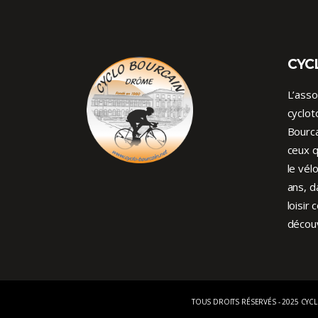
CYC
L’asso
cyclot
Bourca
ceux q
le vél
ans, d
loisir 
découv
TOUS DROITS RÉSERVÉS - 2025 CYC