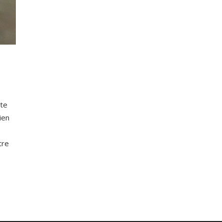
tte
ien
tre