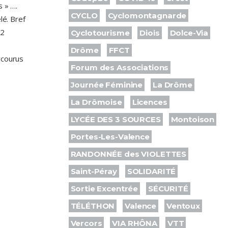
s » ….
CYCLO
Cyclomontagnarde
é. Bref
 2
Cyclotourisme
Diois
Dolce-Via
Drôme
FFCT
rcourus
Forum des Associations
Journée Féminine
La Drôme
La Drômoise
Licences
LYCÉE DES 3 SOURCES
Montoison
Portes-Les-Valence
RANDONNÉE des VIOLETTES
Saint-Péray
SOLIDARITÉ
Sortie Excentrée
SÉCURITÉ
TÉLÉTHON
Valence
Ventoux
Vercors
VIA RHÔNA
VTT