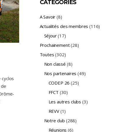
CATÉGORIES
A Savoir
(8)
Actualités des membres
(116)
Séjour
(17)
Prochainement
(28)
Toutes
(302)
Non classé
(8)
Nos partenaires
(49)
 cyclos
CODEP 26
(25)
 de
FFCT
(30)
 Drôme-
t
Les autres clubs
(3)
REVV
(1)
Notre club
(288)
Réunions
(6)