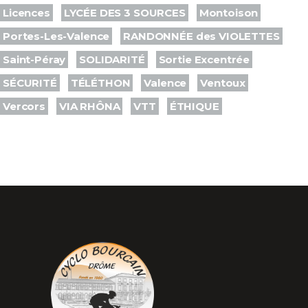
Licences
LYCÉE DES 3 SOURCES
Montoison
Portes-Les-Valence
RANDONNÉE des VIOLETTES
Saint-Péray
SOLIDARITÉ
Sortie Excentrée
SÉCURITÉ
TÉLÉTHON
Valence
Ventoux
Vercors
VIA RHÔNA
VTT
ÉTHIQUE