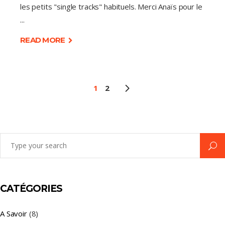
les petits "single tracks" habituels. Merci Anaïs pour le
READ MORE
1
2
Search
for:
CATÉGORIES
A Savoir
(8)