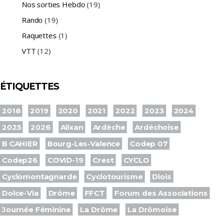
Nos sorties Hebdo
(19)
Rando
(19)
Raquettes
(1)
VTT
(12)
ÉTIQUETTES
2018
2019
2020
2021
2022
2023
2024
2025
2026
Alixan
Ardèche
Ardéchoise
B CAHIER
Bourg-Les-Valence
Codep 07
Codep26
COVID-19
Crest
CYCLO
Cyclomontagnarde
Cyclotourisme
Diois
Dolce-Via
Drôme
FFCT
Forum des Associations
Journée Féminine
La Drôme
La Drômoise