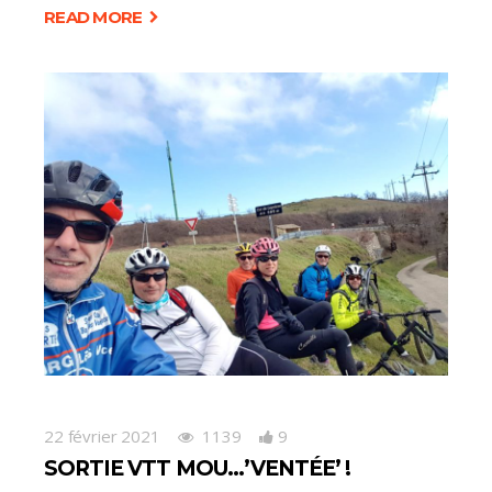
READ MORE
22 février 2021
1139
9
SORTIE VTT MOU…’VENTÉE’ !