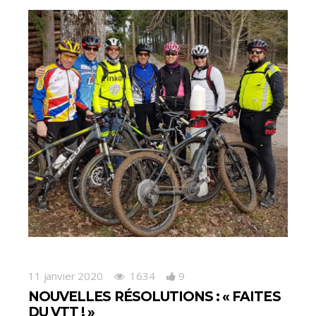
11 janvier 2020
1634
9
NOUVELLES RÉSOLUTIONS : « FAITES
DU VTT ! »