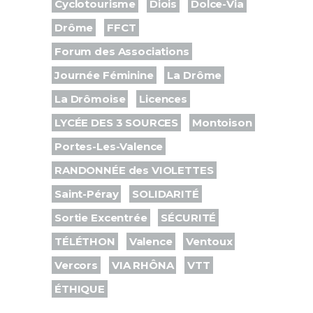
Cyclotourisme
Diois
Dolce-Via
Drôme
FFCT
Forum des Associations
Journée Féminine
La Drôme
La Drômoise
Licences
LYCÉE DES 3 SOURCES
Montoison
Portes-Les-Valence
RANDONNÉE des VIOLETTES
Saint-Péray
SOLIDARITÉ
Sortie Excentrée
SÉCURITÉ
TÉLÉTHON
Valence
Ventoux
Vercors
VIA RHÔNA
VTT
ÉTHIQUE