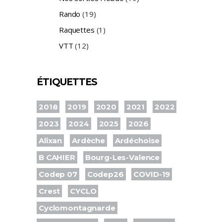
Rando
(19)
Raquettes
(1)
VTT
(12)
ÉTIQUETTES
2018
2019
2020
2021
2022
2023
2024
2025
2026
Alixan
Ardèche
Ardéchoise
B CAHIER
Bourg-Les-Valence
Codep 07
Codep26
COVID-19
Crest
CYCLO
Cyclomontagnarde