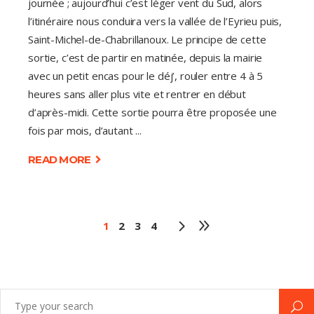
journée ; aujourd’hui c’est léger vent du Sud, alors
l’itinéraire nous conduira vers la vallée de l’Eyrieu puis,
Saint-Michel-de-Chabrillanoux. Le principe de cette
sortie, c’est de partir en matinée, depuis la mairie
avec un petit encas pour le déj’, rouler entre 4 à 5
heures sans aller plus vite et rentrer en début
d’après-midi. Cette sortie pourra être proposée une
fois par mois, d’autant
READ MORE
1
2
3
4
Search