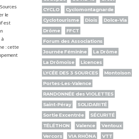
 Sources
CYCLO
Cyclomontagnarde
er le
Cyclotourisme
Diois
Dolce-Via
if est
Drôme
FFCT
en
 à
Forum des Associations
me : cette
Journée Féminine
La Drôme
loppement
La Drômoise
Licences
.
LYCÉE DES 3 SOURCES
Montoison
Portes-Les-Valence
RANDONNÉE des VIOLETTES
Saint-Péray
SOLIDARITÉ
Sortie Excentrée
SÉCURITÉ
TÉLÉTHON
Valence
Ventoux
Vercors
VIA RHÔNA
VTT