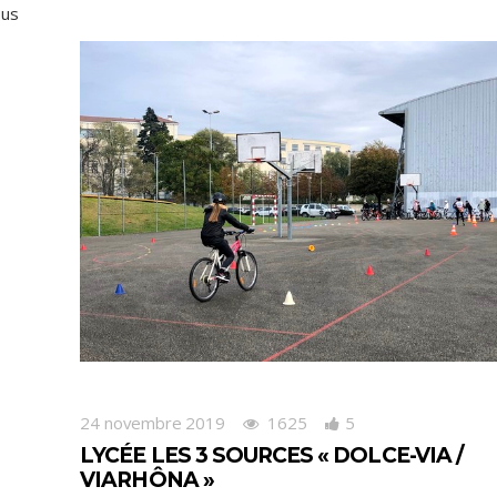
ous
24 novembre 2019
1625
5
LYCÉE LES 3 SOURCES « DOLCE-VIA /
VIARHÔNA »