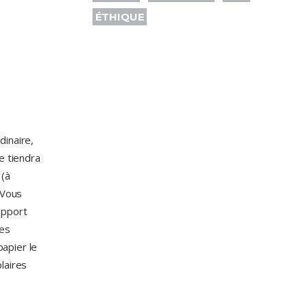
ÉTHIQUE
dinaire,
e tiendra
 (à
 Vous
apport
Ces
apier le
laires