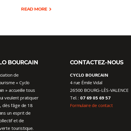
READ MORE
LO BOURCAIN
CONTACTEZ-NOUS
ciation de
CYCLO BOURCAIN
ourisme « Cyclo
4 rue Émile Vidal
in » accueille tous
26500 BOURG-LÈS-VALENCE
ui veulent pratiquer
Tel. :
07 69 05 69 57
o, dès l’âge de 18
Formulaire de contact
ans un esprit de
collectif et de
erte touristique.