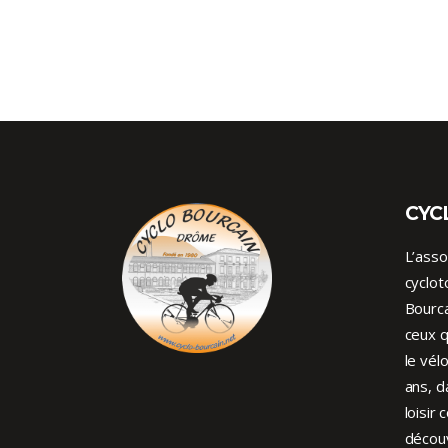
CYC
L’asso
cyclot
Bourca
ceux q
le vél
ans, d
loisir 
découv