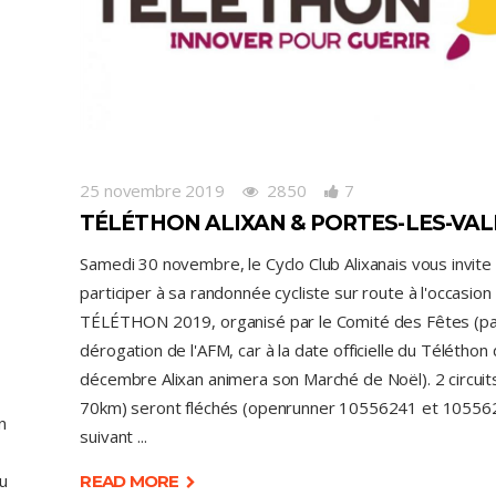
25 novembre 2019
2850
7
TÉLÉTHON ALIXAN & PORTES-LES-VA
Samedi 30 novembre, le Cyclo Club Alixanais vous invite
participer à sa randonnée cycliste sur route à l'occasion
TÉLÉTHON 2019, organisé par le Comité des Fêtes (p
dérogation de l'AFM, car à la date officielle du Téléthon
décembre Alixan animera son Marché de Noël). 2 circuit
70km) seront fléchés (openrunner 10556241 et 10556
n
suivant
u
READ MORE