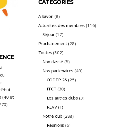
CATÉGORIES
A Savoir
(8)
Actualités des membres
(116)
Séjour
(17)
Prochainement
(28)
Toutes
(302)
LENCE
Non classé
(8)
 à
Nos partenaires
(49)
 du
CODEP 26
(25)
ar
FFCT
(30)
 début
s (40 et
Les autres clubs
(3)
270)
REVV
(1)
Notre club
(288)
Réunions
(6)