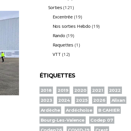
Sorties
(121)
Excentrée
(19)
Nos sorties Hebdo
(19)
Rando
(19)
Raquettes
(1)
VTT
(12)
ÉTIQUETTES
2018
2019
2020
2021
2022
2023
2024
2025
2026
Alixan
Ardèche
Ardéchoise
B CAHIER
Bourg-Les-Valence
Codep 07
Codep26
COVID-19
Crest