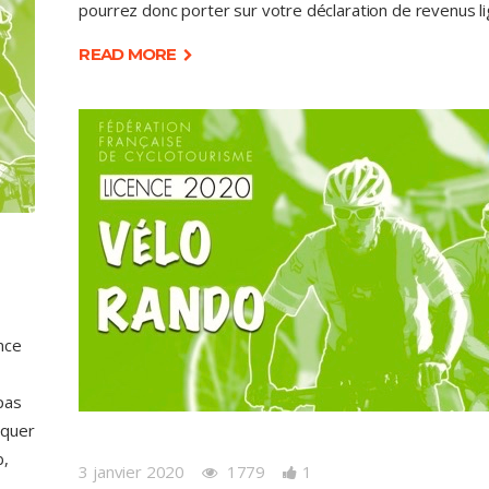
pourrez donc porter sur votre déclaration de revenus l
READ MORE
nce
 pas
iquer
b,
3 janvier 2020
1779
1