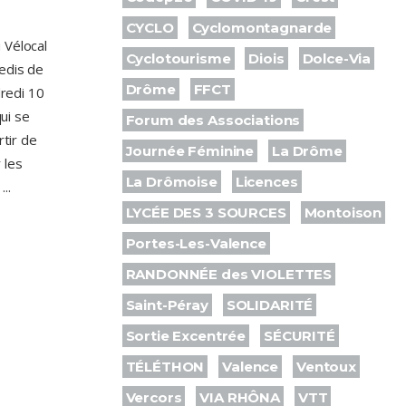
CYCLO
Cyclomontagnarde
 Vélocal
Cyclotourisme
Diois
Dolce-Via
edis de
Drôme
FFCT
dredi 10
qui se
Forum des Associations
rtir de
Journée Féminine
La Drôme
 les
La Drômoise
Licences
e
LYCÉE DES 3 SOURCES
Montoison
Portes-Les-Valence
RANDONNÉE des VIOLETTES
Saint-Péray
SOLIDARITÉ
Sortie Excentrée
SÉCURITÉ
TÉLÉTHON
Valence
Ventoux
Vercors
VIA RHÔNA
VTT