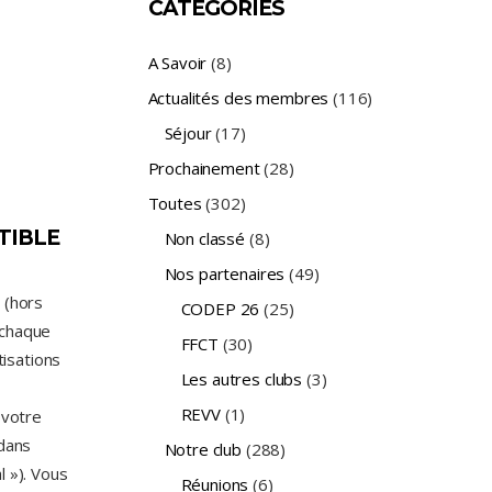
CATÉGORIES
A Savoir
(8)
Actualités des membres
(116)
Séjour
(17)
Prochainement
(28)
Toutes
(302)
TIBLE
Non classé
(8)
Nos partenaires
(49)
 (hors
CODEP 26
(25)
 chaque
FFCT
(30)
tisations
Les autres clubs
(3)
REVV
(1)
 votre
 dans
Notre club
(288)
l »). Vous
Réunions
(6)