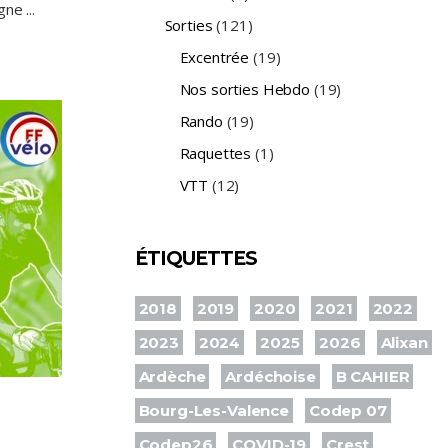
igne
Sorties
(121)
Excentrée
(19)
Nos sorties Hebdo
(19)
Rando
(19)
Raquettes
(1)
VTT
(12)
ÉTIQUETTES
2018
2019
2020
2021
2022
2023
2024
2025
2026
Alixan
Ardèche
Ardéchoise
B CAHIER
Bourg-Les-Valence
Codep 07
Codep26
COVID-19
Crest