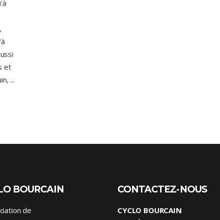
'à
,
'à
aussi
s et
uin,
LO BOURCAIN
CONTACTEZ-NOUS
ciation de
CYCLO BOURCAIN