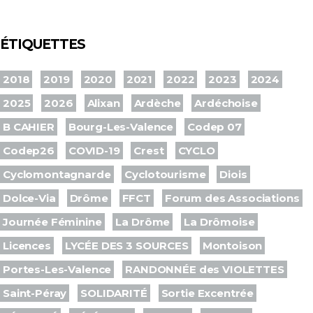
ÉTIQUETTES
2018
2019
2020
2021
2022
2023
2024
2025
2026
Alixan
Ardèche
Ardéchoise
B CAHIER
Bourg-Les-Valence
Codep 07
Codep26
COVID-19
Crest
CYCLO
Cyclomontagnarde
Cyclotourisme
Diois
Dolce-Via
Drôme
FFCT
Forum des Associations
Journée Féminine
La Drôme
La Drômoise
Licences
LYCÉE DES 3 SOURCES
Montoison
Portes-Les-Valence
RANDONNÉE des VIOLETTES
Saint-Péray
SOLIDARITÉ
Sortie Excentrée