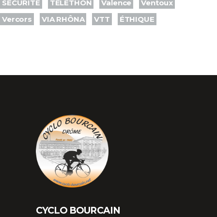
SÉCURITÉ
TÉLÉTHON
Valence
Ventoux
Vercors
VIA RHÔNA
VTT
ÉTHIQUE
CYCLO BOURCAIN