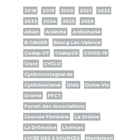
2018
2019
2020
2021
2022
2023
2024
2025
2026
Alixan
Ardèche
Ardéchoise
B CAHIER
Bourg-Les-Valence
Codep 07
Codep26
COVID-19
Crest
CYCLO
Cyclomontagnarde
Cyclotourisme
Diois
Dolce-Via
Drôme
FFCT
Forum des Associations
Journée Féminine
La Drôme
La Drômoise
Licences
LYCÉE DES 3 SOURCES
Montoison