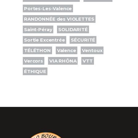
Portes-Les-Valence
RANDONNÉE des VIOLETTES
Saint-Péray
SOLIDARITÉ
Sortie Excentrée
SÉCURITÉ
TÉLÉTHON
Valence
Ventoux
Vercors
VIA RHÔNA
VTT
ÉTHIQUE