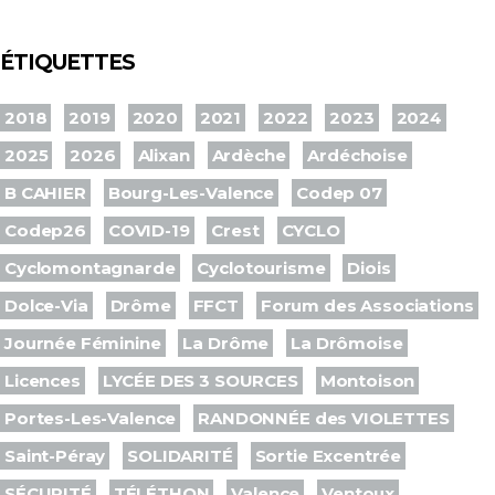
ÉTIQUETTES
2018
2019
2020
2021
2022
2023
2024
2025
2026
Alixan
Ardèche
Ardéchoise
B CAHIER
Bourg-Les-Valence
Codep 07
Codep26
COVID-19
Crest
CYCLO
Cyclomontagnarde
Cyclotourisme
Diois
Dolce-Via
Drôme
FFCT
Forum des Associations
Journée Féminine
La Drôme
La Drômoise
Licences
LYCÉE DES 3 SOURCES
Montoison
Portes-Les-Valence
RANDONNÉE des VIOLETTES
Saint-Péray
SOLIDARITÉ
Sortie Excentrée
SÉCURITÉ
TÉLÉTHON
Valence
Ventoux