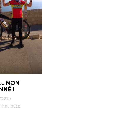
 … NON
NNÉ !
2023
 Thoulouze