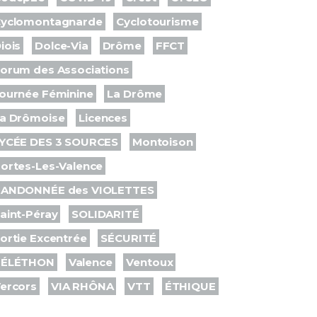
yclomontagnarde
Cyclotourisme
iois
Dolce-Via
Drôme
FFCT
orum des Associations
ournée Féminine
La Drôme
a Drômoise
Licences
YCÉE DES 3 SOURCES
Montoison
ortes-Les-Valence
ANDONNÉE des VIOLETTES
aint-Péray
SOLIDARITÉ
ortie Excentrée
SÉCURITÉ
TÉLÉTHON
Valence
Ventoux
ercors
VIA RHÔNA
VTT
ÉTHIQUE