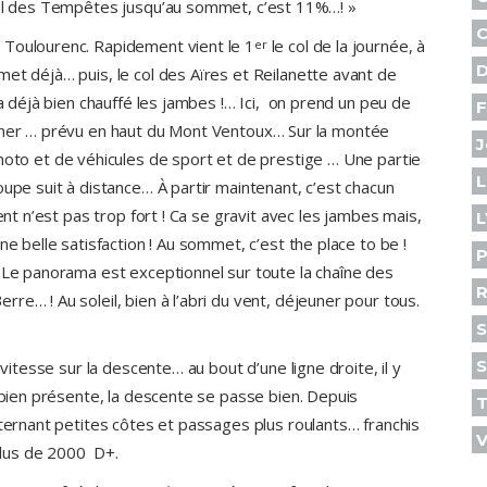
 col des Tempêtes jusqu’au sommet, c’est 11%…! »
C
 Toulourenc. Rapidement vient le 1
le col de la journée, à
er
D
et déjà… puis, le col des Aïres et Reilanette avant de
 a déjà bien chauffé les jambes !… Ici, on prend un peu de
F
euner … prévu en haut du Mont Ventoux… Sur la montée
J
o et de véhicules de sport et de prestige … Une partie
L
oupe suit à distance… À partir maintenant, c’est chacun
ent n’est pas trop fort ! Ca se gravit avec les jambes mais,
L
ne belle satisfaction ! Au sommet, c’est the place to be !
P
! Le panorama est exceptionnel sur toute la chaîne des
R
re… ! Au soleil, bien à l’abri du vent, déjeuner pour tous.
S
S
 vitesse sur la descente… au bout d’une ligne droite, il y
e bien présente, la descente se passe bien. Depuis
lternant petites côtes et passages plus roulants… franchis
V
 plus de 2000 D+.