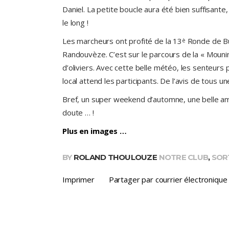
Daniel. La petite boucle aura été bien suffisante
le long !
Les marcheurs ont profité de la 13
Ronde de Bui
è
Randouvèze. C’est sur le parcours de la « Moun
d’oliviers. Avec cette belle météo, les senteurs
local attend les participants. De l’avis de tous un
Bref, un super weekend d’automne, une belle amb
doute … !
Plus en images …
BY
ROLAND THOULOUZE
NOTRE CLUB
,
SOR
Imprimer
Partager par courrier électronique