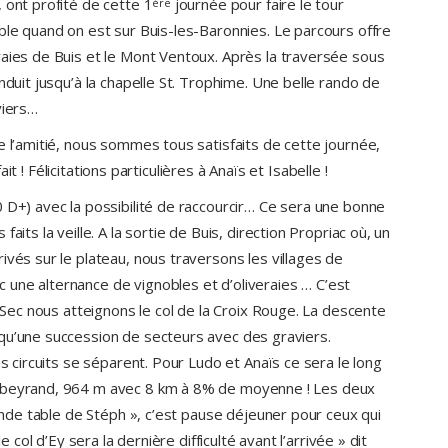
 ont profité de cette 1
journée pour faire le tour
ère
ble quand on est sur Buis-les-Baronnies. Le parcours offre
raies de Buis et le Mont Ventoux. Après la traversée sous
nduit jusqu’à la chapelle St. Trophime. Une belle rando de
viers…
e l’amitié, nous sommes tous satisfaits de cette journée,
fait ! Félicitations particulières à Anaïs et Isabelle !
 D+) avec la possibilité de raccourcir… Ce sera une bonne
aits la veille. A la sortie de Buis, direction Propriac où, un
ivés sur le plateau, nous traversons les villages de
une alternance de vignobles et d’oliveraies … C’est
u Sec nous atteignons le col de la Croix Rouge. La descente
qu’une succession de secteurs avec des graviers.
es circuits se séparent. Pour Ludo et Anaïs ce sera le long
oubeyrand, 964 m avec 8 km à 8% de moyenne ! Les deux
rande table de Stéph », c’est pause déjeuner pour ceux qui
e col d’Ey sera la dernière difficulté avant l’arrivée » dit