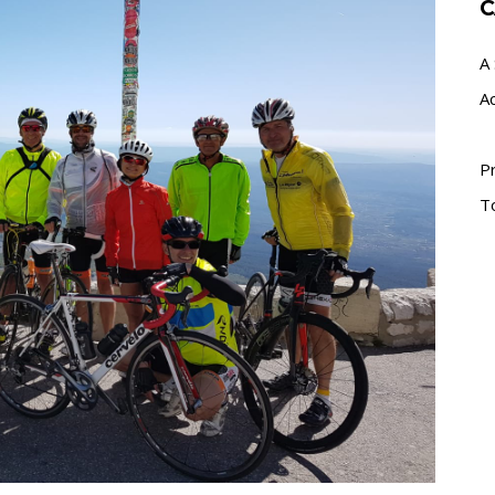
C
A 
A
P
T