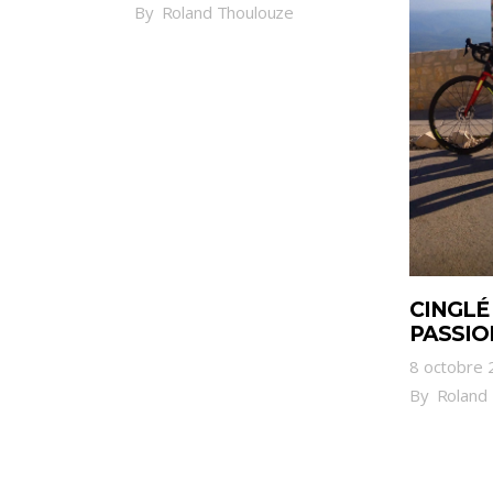
By
Roland Thoulouze
CINGLÉ
PASSIO
8 octobre 
By
Roland