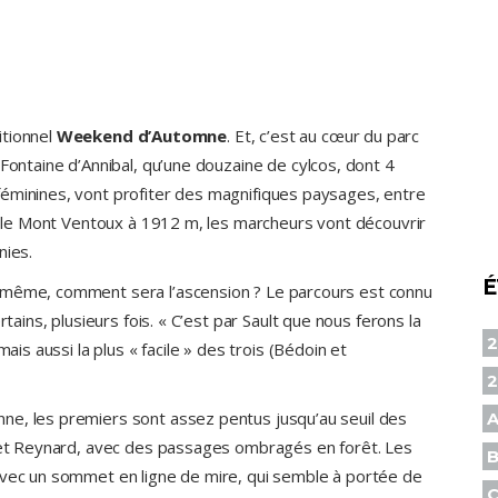
itionnel
Weekend d’Automne
. Et, c’est au cœur du parc
 Fontaine d’Annibal, qu’une douzaine de cylcos, dont 4
féminines, vont profiter des magnifiques paysages, entre
st le Mont Ventoux à 1912 m, les marcheurs vont découvrir
nies.
É
 même, comment sera l’ascension ? Le parcours est connu
rtains, plusieurs fois. « C’est par Sault que nous ferons la
2
ais aussi la plus « facile » des trois (Bédoin et
ne, les premiers sont assez pentus jusqu’au seuil des
A
alet Reynard, avec des passages ombragés en forêt. Les
B
avec un sommet en ligne de mire, qui semble à portée de