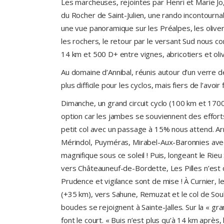
Les marcheuses, rejointes par Henri et Marie Jo,
du Rocher de Saint-Julien, une rando incontourna
une vue panoramique sur les Préalpes, les olive
les rochers, le retour par le versant Sud nous co
14 km et 500 D+ entre vignes, abricotiers et oli
Au domaine d’Annibal, réunis autour d’un verre d
plus difficile pour les cyclos, mais fiers de l’avoir 
Dimanche, un grand circuit cyclo (100 km et 1700
option car les jambes se souviennent des efforts f
petit col avec un passage à 15% nous attend. Arr
Mérindol, Puyméras, Mirabel-Aux-Baronnies avec 
magnifique sous ce soleil ! Puis, longeant le Rie
vers Châteauneuf-de-Bordette, Les Pilles n’est 
Prudence et vigilance sont de mise ! À Curnier, l
(+35 km), vers Sahune, Remuzat et le col de S
boucles se rejoignent à Sainte-Jalles. Sur la « g
font le court. « Buis n’est plus qu’à 14 km après, l