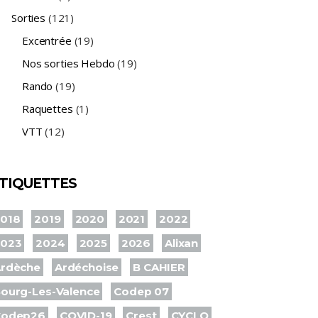
Sorties
(121)
Excentrée
(19)
Nos sorties Hebdo
(19)
Rando
(19)
Raquettes
(1)
VTT
(12)
TIQUETTES
018
2019
2020
2021
2022
2023
2024
2025
2026
Alixan
rdèche
Ardéchoise
B CAHIER
ourg-Les-Valence
Codep 07
Codep26
COVID-19
Crest
CYCLO