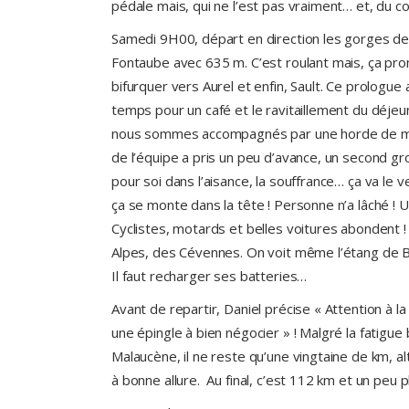
pédale mais, qui ne l’est pas vraiment… et, du
Samedi 9H00, départ en direction les gorges de
Fontaube avec 635 m. C’est roulant mais, ça prom
bifurquer vers Aurel et enfin, Sault. Ce prologue
temps pour un café et le ravitaillement du déj
nous sommes accompagnés par une horde de mot
de l’équipe a pris un peu d’avance, un second gr
pour soi dans l’aisance, la souffrance… ça va le v
ça se monte dans la tête ! Personne n’a lâché ! U
Cyclistes, motards et belles voitures abondent 
Alpes, des Cévennes. On voit même l’étang de Ber
Il faut recharger ses batteries…
Avant de repartir, Daniel précise « Attention à la
une épingle à bien négocier » ! Malgré la fatigu
Malaucène, il ne reste qu’une vingtaine de km, a
à bonne allure. Au final, c’est 112 km et un peu