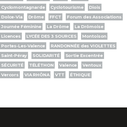
Cyclomontagnarde
Cyclotourisme
Diois
Dolce-Via
Drôme
FFCT
Forum des Associations
Journée Féminine
La Drôme
La Drômoise
Licences
LYCÉE DES 3 SOURCES
Montoison
Portes-Les-Valence
RANDONNÉE des VIOLETTES
Saint-Péray
SOLIDARITÉ
Sortie Excentrée
SÉCURITÉ
TÉLÉTHON
Valence
Ventoux
Vercors
VIA RHÔNA
VTT
ÉTHIQUE