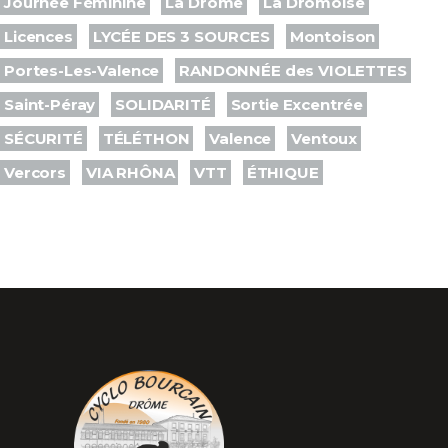
Journée Féminine
La Drôme
La Drômoise
Licences
LYCÉE DES 3 SOURCES
Montoison
Portes-Les-Valence
RANDONNÉE des VIOLETTES
Saint-Péray
SOLIDARITÉ
Sortie Excentrée
SÉCURITÉ
TÉLÉTHON
Valence
Ventoux
Vercors
VIA RHÔNA
VTT
ÉTHIQUE