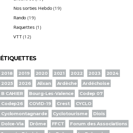
Nos sorties Hebdo
(19)
Rando
(19)
Raquettes
(1)
VTT
(12)
ÉTIQUETTES
2018
2019
2020
2021
2022
2023
2024
2025
2026
Alixan
Ardèche
Ardéchoise
B CAHIER
Bourg-Les-Valence
Codep 07
Codep26
COVID-19
Crest
CYCLO
Cyclomontagnarde
Cyclotourisme
Diois
Dolce-Via
Drôme
FFCT
Forum des Associations