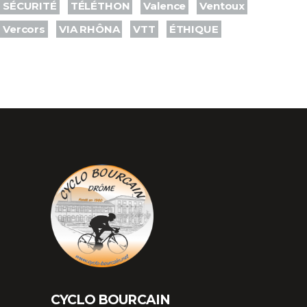
SÉCURITÉ
TÉLÉTHON
Valence
Ventoux
Vercors
VIA RHÔNA
VTT
ÉTHIQUE
CYCLO BOURCAIN