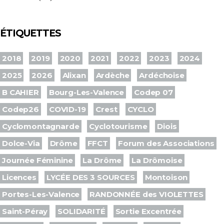
ÉTIQUETTES
2018
2019
2020
2021
2022
2023
2024
2025
2026
Alixan
Ardèche
Ardéchoise
B CAHIER
Bourg-Les-Valence
Codep 07
Codep26
COVID-19
Crest
CYCLO
Cyclomontagnarde
Cyclotourisme
Diois
Dolce-Via
Drôme
FFCT
Forum des Associations
Journée Féminine
La Drôme
La Drômoise
Licences
LYCÉE DES 3 SOURCES
Montoison
Portes-Les-Valence
RANDONNÉE des VIOLETTES
Saint-Péray
SOLIDARITÉ
Sortie Excentrée