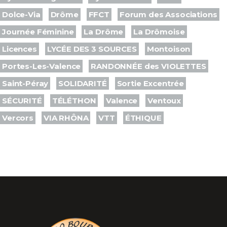
Dolce-Via
Drôme
FFCT
Forum des Associations
Journée Féminine
La Drôme
La Drômoise
Licences
LYCÉE DES 3 SOURCES
Montoison
Portes-Les-Valence
RANDONNÉE des VIOLETTES
Saint-Péray
SOLIDARITÉ
Sortie Excentrée
SÉCURITÉ
TÉLÉTHON
Valence
Ventoux
Vercors
VIA RHÔNA
VTT
ÉTHIQUE