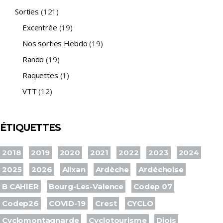
Sorties
(121)
Excentrée
(19)
Nos sorties Hebdo
(19)
Rando
(19)
Raquettes
(1)
VTT
(12)
ÉTIQUETTES
2018
2019
2020
2021
2022
2023
2024
2025
2026
Alixan
Ardèche
Ardéchoise
B CAHIER
Bourg-Les-Valence
Codep 07
Codep26
COVID-19
Crest
CYCLO
Cyclomontagnarde
Cyclotourisme
Diois