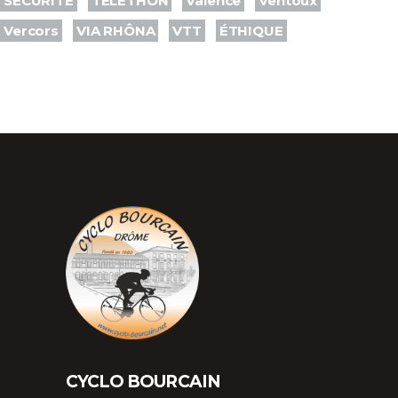
SÉCURITÉ
TÉLÉTHON
Valence
Ventoux
Vercors
VIA RHÔNA
VTT
ÉTHIQUE
CYCLO BOURCAIN