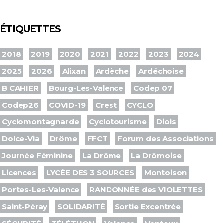
ÉTIQUETTES
2018
2019
2020
2021
2022
2023
2024
2025
2026
Alixan
Ardèche
Ardéchoise
B CAHIER
Bourg-Les-Valence
Codep 07
Codep26
COVID-19
Crest
CYCLO
Cyclomontagnarde
Cyclotourisme
Diois
Dolce-Via
Drôme
FFCT
Forum des Associations
Journée Féminine
La Drôme
La Drômoise
Licences
LYCÉE DES 3 SOURCES
Montoison
Portes-Les-Valence
RANDONNÉE des VIOLETTES
Saint-Péray
SOLIDARITÉ
Sortie Excentrée