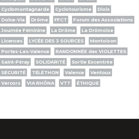
Cyclomontagnarde
Cyclotourisme
Diois
Dolce-Via
Drôme
FFCT
Forum des Associations
Journée Féminine
La Drôme
La Drômoise
Licences
LYCÉE DES 3 SOURCES
Montoison
Portes-Les-Valence
RANDONNÉE des VIOLETTES
Saint-Péray
SOLIDARITÉ
Sortie Excentrée
SÉCURITÉ
TÉLÉTHON
Valence
Ventoux
Vercors
VIA RHÔNA
VTT
ÉTHIQUE