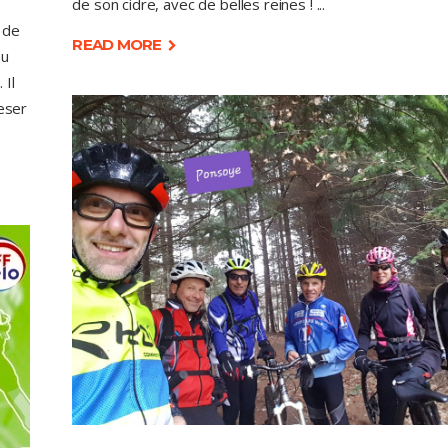
de son cidre, avec de belles reines !
 de
READ MORE
nu
 Il
peser