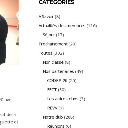
CATÉGORIES
A Savoir
(8)
Actualités des membres
(116)
Séjour
(17)
Prochainement
(28)
Toutes
(302)
Non classé
(8)
Nos partenaires
(49)
CODEP 26
(25)
FFCT
(30)
Les autres clubs
(3)
20 avec
REVV
(1)
nt de la
Notre club
(288)
 galette et
Réunions
(6)