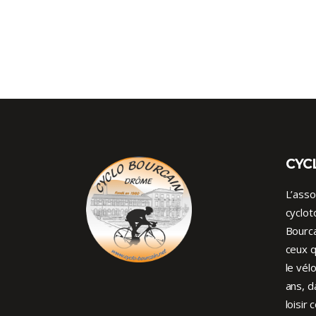
CYC
L’asso
cyclot
Bourca
ceux q
le vél
ans, d
loisir 