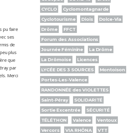
CYCLO
Cyclomontagnarde
Cyclotourisme
Diois
Dolce-Via
 pu faire
Drôme
FFCT
vec ses
Forum des Associations
ermis de
Journée Féminine
La Drôme
 peu plus
La Drômoise
Licences
ière que
Péray par
LYCÉE DES 3 SOURCES
Montoison
els. Merci
Portes-Les-Valence
RANDONNÉE des VIOLETTES
Saint-Péray
SOLIDARITÉ
Sortie Excentrée
SÉCURITÉ
TÉLÉTHON
Valence
Ventoux
Vercors
VIA RHÔNA
VTT