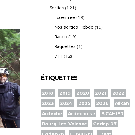
Sorties
(121)
Excentrée
(19)
Nos sorties Hebdo
(19)
Rando
(19)
Raquettes
(1)
VTT
(12)
ÉTIQUETTES
2018
2019
2020
2021
2022
2023
2024
2025
2026
Alixan
Ardèche
Ardéchoise
B CAHIER
Bourg-Les-Valence
Codep 07
Codep26
COVID-19
Crest