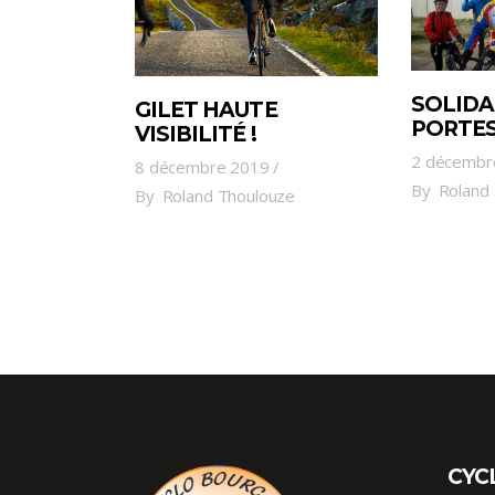
SOLIDA
GILET HAUTE
PORTES
VISIBILITÉ !
2 décembr
8 décembre 2019
By
Roland
By
Roland Thoulouze
CYC