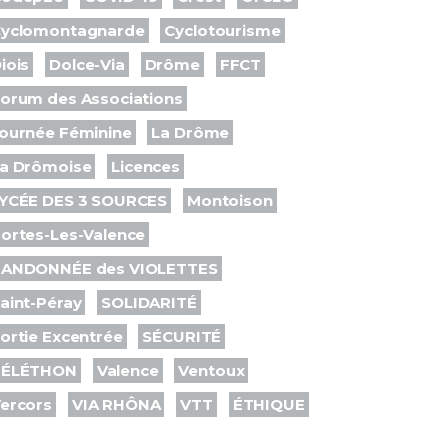
yclomontagnarde
Cyclotourisme
iois
Dolce-Via
Drôme
FFCT
orum des Associations
ournée Féminine
La Drôme
a Drômoise
Licences
YCÉE DES 3 SOURCES
Montoison
ortes-Les-Valence
ANDONNÉE des VIOLETTES
aint-Péray
SOLIDARITÉ
ortie Excentrée
SÉCURITÉ
TÉLÉTHON
Valence
Ventoux
ercors
VIA RHÔNA
VTT
ÉTHIQUE