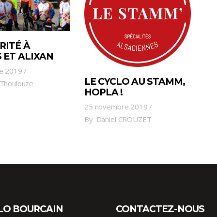
RITÉ À
 ET ALIXAN
e 2019
LE CYCLO AU STAMM,
 Thoulouze
HOPLA !
25 novembre 2019
By
Daniel CROUZET
LO BOURCAIN
CONTACTEZ-NOUS