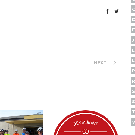
C
D
F
J
L
L
NEXT
P
R
S
S
V