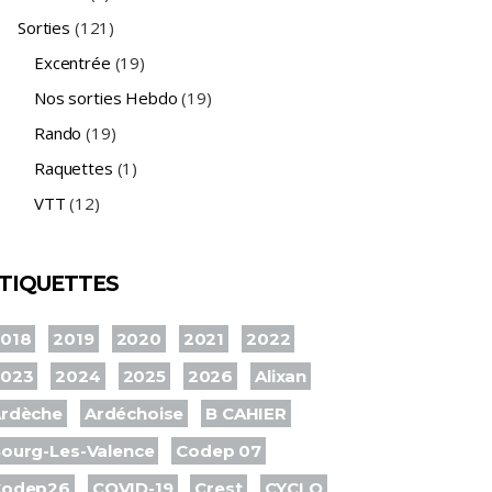
Sorties
(121)
Excentrée
(19)
Nos sorties Hebdo
(19)
Rando
(19)
Raquettes
(1)
VTT
(12)
TIQUETTES
018
2019
2020
2021
2022
2023
2024
2025
2026
Alixan
rdèche
Ardéchoise
B CAHIER
ourg-Les-Valence
Codep 07
Codep26
COVID-19
Crest
CYCLO