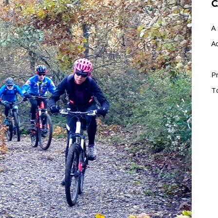
C
A 
A
P
T