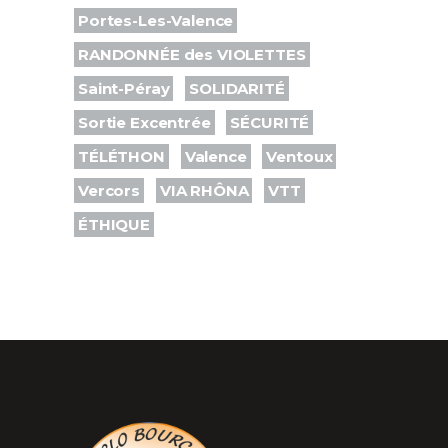
Portes-Les-Valence
RANDONNÉE des VIOLETTES
Saint-Péray
SOLIDARITÉ
Sortie Excentrée
SÉCURITÉ
TÉLÉTHON
Valence
Ventoux
Vercors
VIA RHÔNA
VTT
ÉTHIQUE