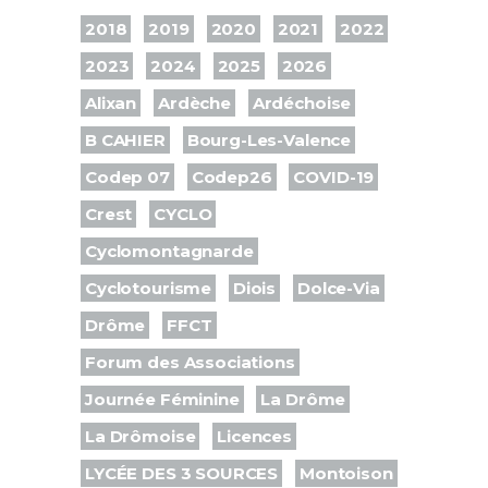
2018
2019
2020
2021
2022
2023
2024
2025
2026
Alixan
Ardèche
Ardéchoise
B CAHIER
Bourg-Les-Valence
Codep 07
Codep26
COVID-19
Crest
CYCLO
Cyclomontagnarde
Cyclotourisme
Diois
Dolce-Via
Drôme
FFCT
Forum des Associations
Journée Féminine
La Drôme
La Drômoise
Licences
LYCÉE DES 3 SOURCES
Montoison