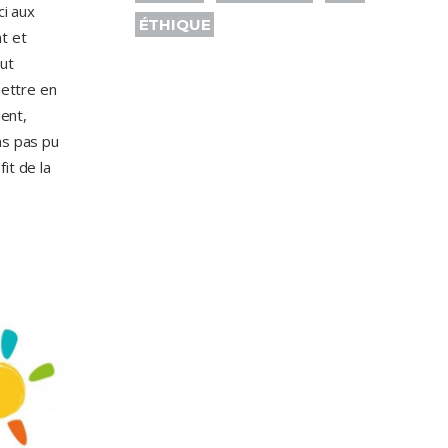
ci aux
ÉTHIQUE
t et
ut
mettre en
ent,
ns pas pu
it de la