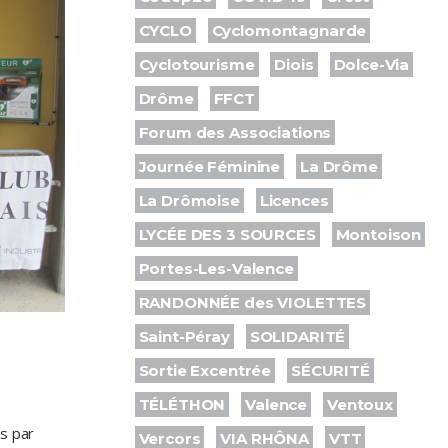
CYCLO
Cyclomontagnarde
Cyclotourisme
Diois
Dolce-Via
Drôme
FFCT
Forum des Associations
Journée Féminine
La Drôme
La Drômoise
Licences
LYCÉE DES 3 SOURCES
Montoison
Portes-Les-Valence
RANDONNÉE des VIOLETTES
Saint-Péray
SOLIDARITÉ
Sortie Excentrée
SÉCURITÉ
TÉLÉTHON
Valence
Ventoux
is par
Vercors
VIA RHÔNA
VTT