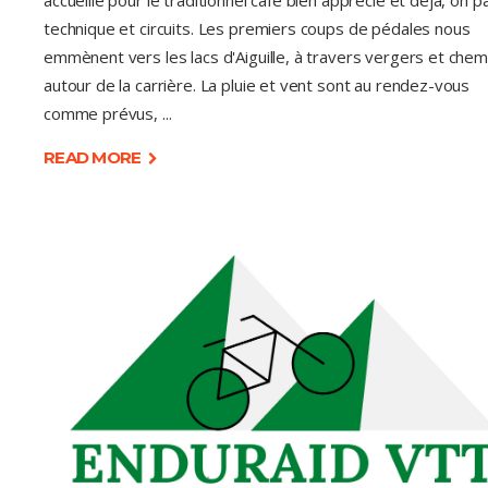
accueille pour le traditionnel café bien apprécié et déjà, on p
technique et circuits. Les premiers coups de pédales nous
emmènent vers les lacs d'Aiguille, à travers vergers et chem
autour de la carrière. La pluie et vent sont au rendez-vous
comme prévus,
READ MORE