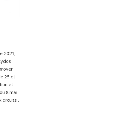
re 2021,
cyclos
Innover
de 25 et
tion et
 du 8 mai
circuits ,