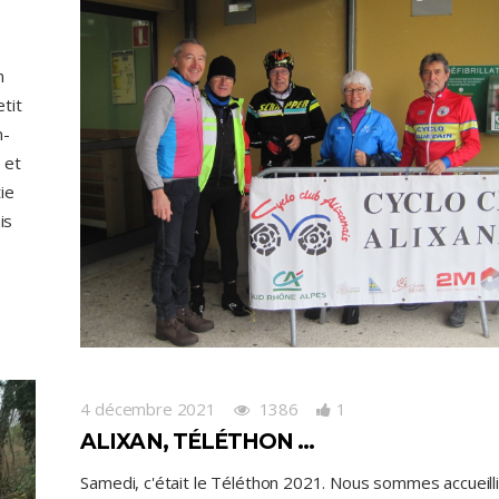
n
tit
n-
 et
ie
is
e
4 décembre 2021
1386
1
ALIXAN, TÉLÉTHON …
Samedi, c'était le Téléthon 2021. Nous sommes accueill