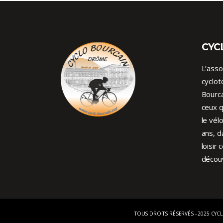
CYC
L’asso
cyclot
Bourca
ceux q
le vél
ans, d
loisir 
découv
TOUS DROITS RÉSERVÉS - 2025 CYC