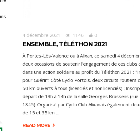
arle
ins
4 décembre 2021
1146
0
ENSEMBLE, TÉLÉTHON 2021
À Portes-Lès-Valence ou à Alixan, ce samedi 4 décemb
deux occasions de soutenir l'engagement de ces clubs 
dans une action solidaire au profit du Téléthon 2021 : "
pour Guérir". Côté Cyclo Portois, deux circuits routiers 
50 km ouverts à tous (licenciés et non licenciés) ; Inscrip
départ de 13h à 14h de la salle Georges Brassens (rue
1845). Organisé par Cyclo Club Alixanais également deux 
de 15 et 35 km
READ MORE