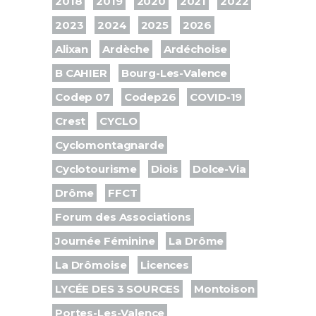
2018
2019
2020
2021
2022
2023
2024
2025
2026
Alixan
Ardèche
Ardéchoise
B CAHIER
Bourg-Les-Valence
Codep 07
Codep26
COVID-19
Crest
CYCLO
Cyclomontagnarde
Cyclotourisme
Diois
Dolce-Via
Drôme
FFCT
Forum des Associations
Journée Féminine
La Drôme
La Drômoise
Licences
LYCÉE DES 3 SOURCES
Montoison
Portes-Les-Valence