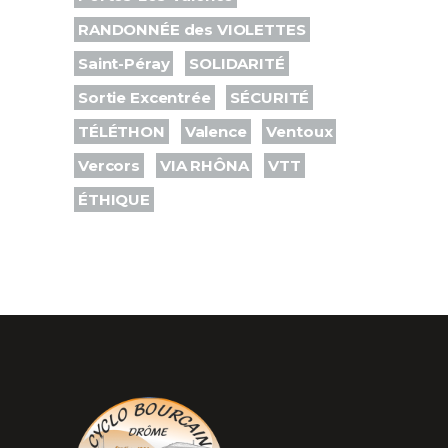
RANDONNÉE des VIOLETTES
Saint-Péray
SOLIDARITÉ
Sortie Excentrée
SÉCURITÉ
TÉLÉTHON
Valence
Ventoux
Vercors
VIA RHÔNA
VTT
ÉTHIQUE