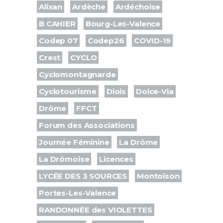
Alixan
Ardèche
Ardéchoise
B CAHIER
Bourg-Les-Valence
Codep 07
Codep26
COVID-19
Crest
CYCLO
Cyclomontagnarde
Cyclotourisme
Diois
Dolce-Via
Drôme
FFCT
Forum des Associations
Journée Féminine
La Drôme
La Drômoise
Licences
LYCÉE DES 3 SOURCES
Montoison
Portes-Les-Valence
RANDONNÉE des VIOLETTES