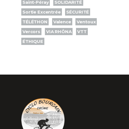
Saint-Péray
SOLIDARITÉ
Sortie Excentrée
SÉCURITÉ
TÉLÉTHON
Valence
Ventoux
Vercors
VIA RHÔNA
VTT
ÉTHIQUE