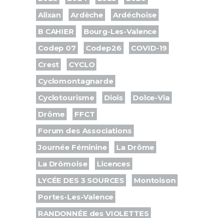
Alixan
Ardèche
Ardéchoise
B CAHIER
Bourg-Les-Valence
Codep 07
Codep26
COVID-19
Crest
CYCLO
Cyclomontagnarde
Cyclotourisme
Diois
Dolce-Via
Drôme
FFCT
Forum des Associations
Journée Féminine
La Drôme
La Drômoise
Licences
LYCÉE DES 3 SOURCES
Montoison
Portes-Les-Valence
RANDONNÉE des VIOLETTES