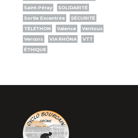
Saint-Péray
SOLIDARITÉ
Sortie Excentrée
SÉCURITÉ
TÉLÉTHON
Valence
Ventoux
Vercors
VIA RHÔNA
VTT
ÉTHIQUE