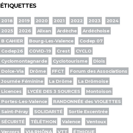
ÉTIQUETTES
2018
2019
2020
2021
2022
2023
2024
2025
2026
Alixan
Ardèche
Ardéchoise
B CAHIER
Bourg-Les-Valence
Codep 07
Codep26
COVID-19
Crest
CYCLO
Cyclomontagnarde
Cyclotourisme
Diois
Dolce-Via
Drôme
FFCT
Forum des Associations
Journée Féminine
La Drôme
La Drômoise
Licences
LYCÉE DES 3 SOURCES
Montoison
Portes-Les-Valence
RANDONNÉE des VIOLETTES
Saint-Péray
SOLIDARITÉ
Sortie Excentrée
SÉCURITÉ
TÉLÉTHON
Valence
Ventoux
Vercors
VIA RHÔNA
VTT
ÉTHIQUE