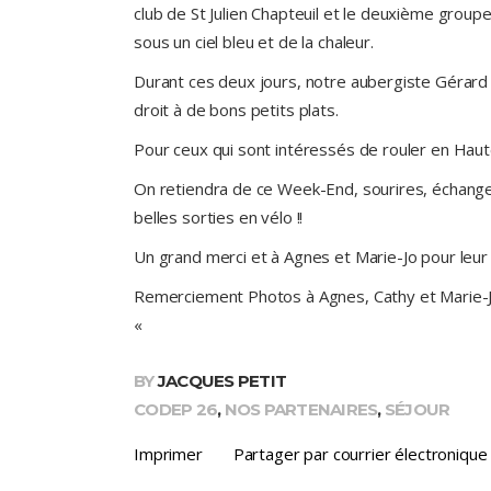
club de St Julien Chapteuil et le deuxième group
sous un ciel bleu et de la chaleur.
Durant ces deux jours, notre aubergiste Gérard 
droit à de bons petits plats.
Pour ceux qui sont intéressés de rouler en Haut
On retiendra de ce Week-End, sourires, échanges
belles sorties en vélo !!
Un grand merci et à Agnes et Marie-Jo pour leu
Remerciement Photos à Agnes, Cathy et Marie-
«
BY
JACQUES PETIT
CODEP 26
,
NOS PARTENAIRES
,
SÉJOUR
Imprimer
Partager par courrier électronique