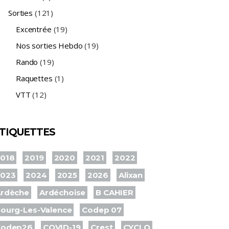
Sorties
(121)
Excentrée
(19)
Nos sorties Hebdo
(19)
Rando
(19)
Raquettes
(1)
VTT
(12)
TIQUETTES
018
2019
2020
2021
2022
2023
2024
2025
2026
Alixan
rdèche
Ardéchoise
B CAHIER
ourg-Les-Valence
Codep 07
Codep26
COVID-19
Crest
CYCLO