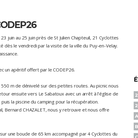
 CODEP26
juin au 25 juin près de St Julien Chapteuil, 21 Cyclottes
dès le vendredi par la visite de la ville du Puy-en-Velay.
aissance.
ec un apéritif offert par le CODEP26.
É
550 m de dénivelé sur des petites routes. Au picnic nous
our ensuite vers Le Sabatoux avec un arrêt à l’église de
2
puis la piscine du camping pour la récupération.
euil, Bernard CHAZALET, nous y retrouve et nous offre
A
B
sur une boucle de 65 km accompagné par 4 Cyclottes du