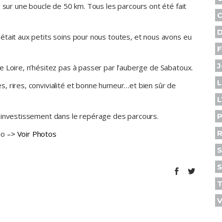
e sur une boucle de 50 km. Tous les parcours ont été fait
C
D
était aux petits soins pour nous toutes, et nous avons eu
F
J
e Loire, n’hésitez pas à passer par l’auberge de Sabatoux.
L
, rires, convivialité et bonne humeur…et bien sûr de
L
r investissement dans le repérage des parcours.
P
R
Jo
–> Voir Photos
S
S
V