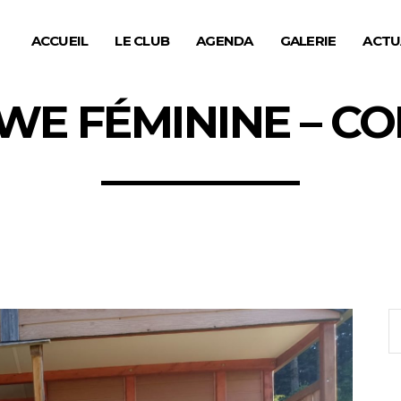
ACCUEIL
LE CLUB
AGENDA
GALERIE
ACTU
-WE FÉMININE – C
S
fo