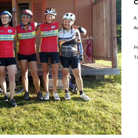
C
A 
A
P
T