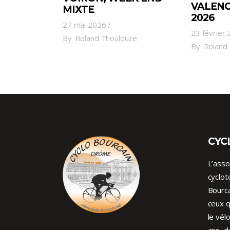
VALENC
MIXTE
2026
27 mai 2026
23 février
By
Roland Thoulouze
By
Roland
CYC
L’asso
cyclot
Bourca
ceux q
le vél
ans, d