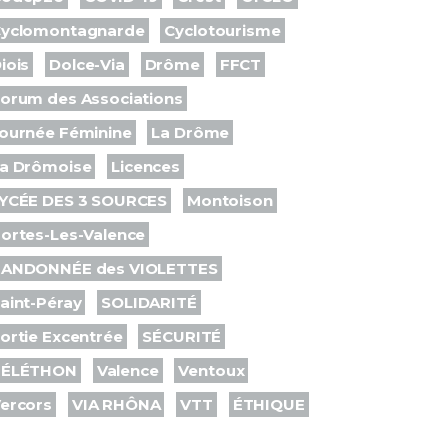
yclomontagnarde
Cyclotourisme
iois
Dolce-Via
Drôme
FFCT
orum des Associations
ournée Féminine
La Drôme
a Drômoise
Licences
YCÉE DES 3 SOURCES
Montoison
ortes-Les-Valence
ANDONNÉE des VIOLETTES
aint-Péray
SOLIDARITÉ
ortie Excentrée
SÉCURITÉ
TÉLÉTHON
Valence
Ventoux
ercors
VIA RHÔNA
VTT
ÉTHIQUE