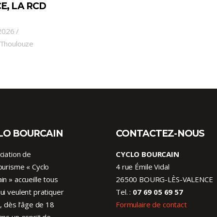
E, LA RCD
 2026
 Thoulouze
LO BOURCAIN
CONTACTEZ-NOUS
ciation de
CYCLO BOURCAIN
ourisme « Cyclo
4 rue Émile Vidal
in » accueille tous
26500 BOURG-LÈS-VALENCE
ui veulent pratiquer
Tel. :
07 69 05 69 57
o, dès l’âge de 18
Formulaire de contact
ans un esprit de