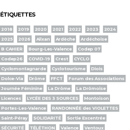
ÉTIQUETTES
2018
2019
2020
2021
2022
2023
2024
2025
2026
Alixan
Ardèche
Ardéchoise
B CAHIER
Bourg-Les-Valence
Codep 07
Codep26
COVID-19
Crest
CYCLO
Cyclomontagnarde
Cyclotourisme
Diois
Dolce-Via
Drôme
FFCT
Forum des Associations
Journée Féminine
La Drôme
La Drômoise
Licences
LYCÉE DES 3 SOURCES
Montoison
Portes-Les-Valence
RANDONNÉE des VIOLETTES
Saint-Péray
SOLIDARITÉ
Sortie Excentrée
SÉCURITÉ
TÉLÉTHON
Valence
Ventoux