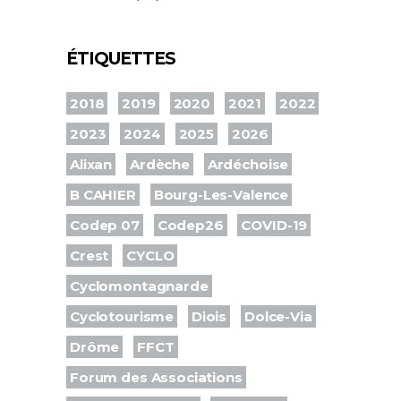
ÉTIQUETTES
2018
2019
2020
2021
2022
2023
2024
2025
2026
Alixan
Ardèche
Ardéchoise
B CAHIER
Bourg-Les-Valence
Codep 07
Codep26
COVID-19
Crest
CYCLO
Cyclomontagnarde
Cyclotourisme
Diois
Dolce-Via
Drôme
FFCT
Forum des Associations