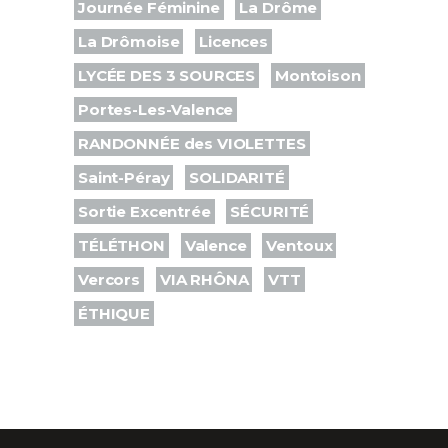
Journée Féminine
La Drôme
La Drômoise
Licences
LYCÉE DES 3 SOURCES
Montoison
Portes-Les-Valence
RANDONNÉE des VIOLETTES
Saint-Péray
SOLIDARITÉ
Sortie Excentrée
SÉCURITÉ
TÉLÉTHON
Valence
Ventoux
Vercors
VIA RHÔNA
VTT
ÉTHIQUE