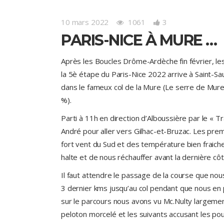
10 mars 2022
1061
3
PARIS-NICE À MURE …
Après les Boucles Drôme-Ardèche fin février, les
la 5è étape du Paris-Nice 2022 arrive à Saint-S
dans le fameux col de la Mure (Le serre de Mure,
%).
Parti à 11h en direction d’Alboussière par le « Tra
André pour aller vers Gilhac-et-Bruzac. Les pre
fort vent du Sud et des température bien fraic
halte et de nous réchauffer avant la dernière cô
Il faut attendre le passage de la course que nous
3 dernier kms jusqu’au col pendant que nous en 
sur le parcours nous avons vu Mc.Nulty largemen
peloton morcelé et les suivants accusant les po