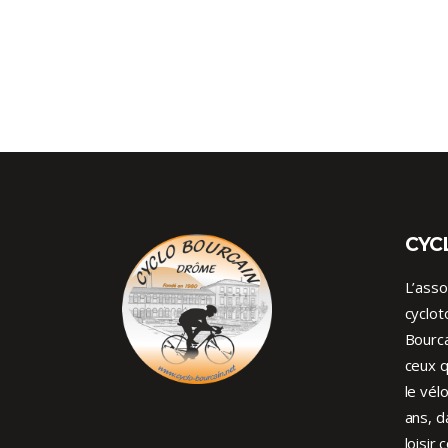
CYC
L’asso
cyclot
Bourca
ceux q
le vél
ans, d
loisir 