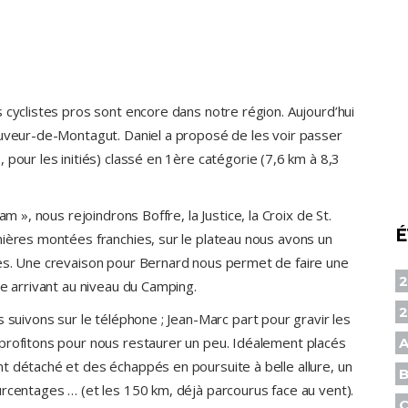
 cyclistes pros sont encore dans notre région. Aujourd’hui
auveur-de-Montagut. Daniel a proposé de les voir passer
 pour les initiés) classé en 1ère catégorie (7,6 km à 8,3
m », nous rejoindrons Boffre, la Justice, la Croix de St.
É
mières montées franchies, sur le plateau nous avons un
hes. Une crevaison pour Bernard nous permet de faire une
2
te arrivant au niveau du Camping.
 suivons sur le téléphone ; Jean-Marc part pour gravir les
profitons pour nous restaurer un peu. Idéalement placés
A
t détaché et des échappés en poursuite à belle allure, un
B
urcentages … (et les 150 km, déjà parcourus face au vent).