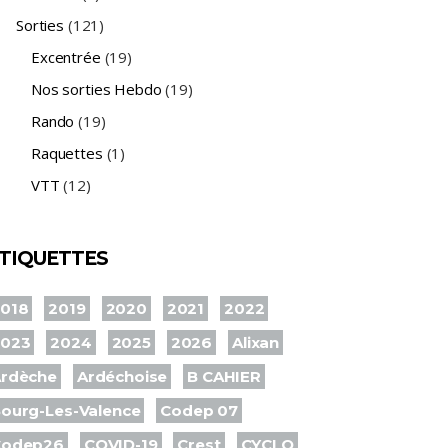
Sorties
(121)
Excentrée
(19)
Nos sorties Hebdo
(19)
Rando
(19)
Raquettes
(1)
VTT
(12)
TIQUETTES
018
2019
2020
2021
2022
2023
2024
2025
2026
Alixan
rdèche
Ardéchoise
B CAHIER
ourg-Les-Valence
Codep 07
Codep26
COVID-19
Crest
CYCLO