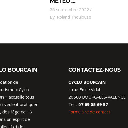
MÉTÉO …
26 septembre 2022
By
Roland Thoulouze
LO BOURCAIN
CONTACTEZ-NOUS
ciation de
CYCLO BOURCAIN
ourisme « Cyclo
4 rue Émile Vidal
in » accueille tous
26500 BOURG-LÈS-VALENCE
ui veulent pratiquer
Tel. :
07 69 05 69 57
o, dès l’âge de 18
Formulaire de contact
ans un esprit de
collectif et de