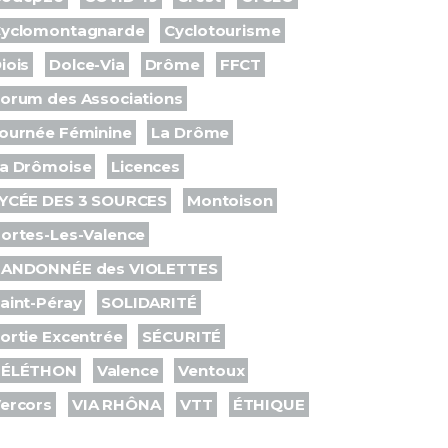
yclomontagnarde
Cyclotourisme
iois
Dolce-Via
Drôme
FFCT
orum des Associations
ournée Féminine
La Drôme
a Drômoise
Licences
YCÉE DES 3 SOURCES
Montoison
ortes-Les-Valence
ANDONNÉE des VIOLETTES
aint-Péray
SOLIDARITÉ
ortie Excentrée
SÉCURITÉ
TÉLÉTHON
Valence
Ventoux
ercors
VIA RHÔNA
VTT
ÉTHIQUE