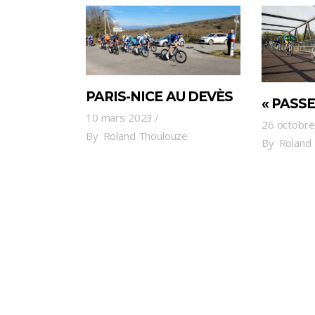
PARIS-NICE AU DEVÈS
« PASSE
10 mars 2023
26 octobr
By
Roland Thoulouze
By
Roland