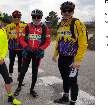
C
A 
A
P
T