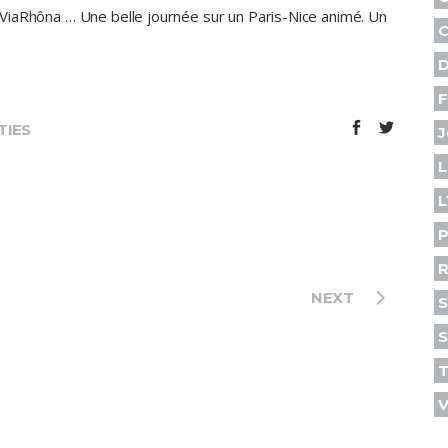
la ViaRhôna … Une belle journée sur un Paris-Nice animé. Un
C
D
F
TIES
J
L
L
P
R
NEXT
S
S
V