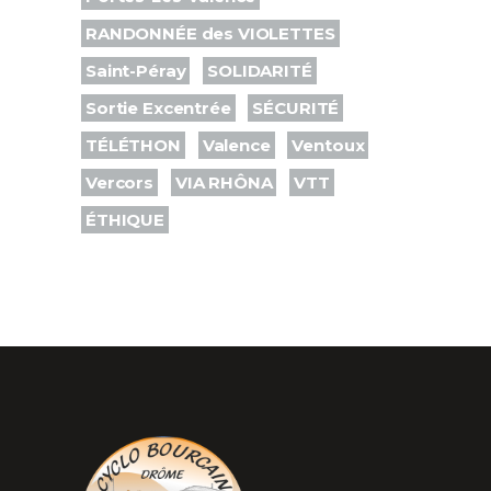
RANDONNÉE des VIOLETTES
Saint-Péray
SOLIDARITÉ
Sortie Excentrée
SÉCURITÉ
TÉLÉTHON
Valence
Ventoux
Vercors
VIA RHÔNA
VTT
ÉTHIQUE