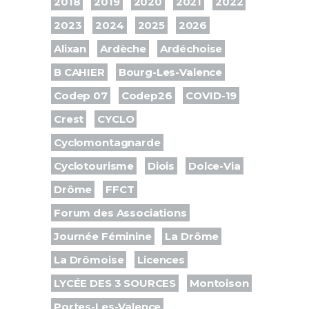
2018
2019
2020
2021
2022
2023
2024
2025
2026
Alixan
Ardèche
Ardéchoise
B CAHIER
Bourg-Les-Valence
Codep 07
Codep26
COVID-19
Crest
CYCLO
Cyclomontagnarde
Cyclotourisme
Diois
Dolce-Via
Drôme
FFCT
Forum des Associations
Journée Féminine
La Drôme
La Drômoise
Licences
LYCÉE DES 3 SOURCES
Montoison
Portes-Les-Valence