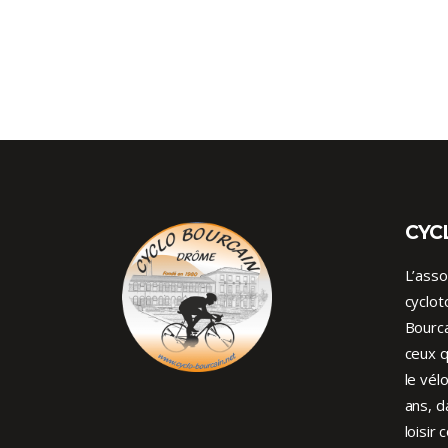
CYC
L’asso
cyclot
Bourca
ceux q
le vél
ans, d
loisir 