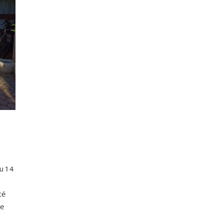
u 14
té
le