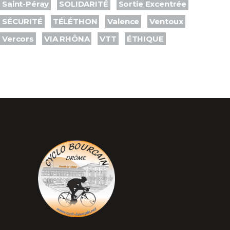
Saint-Péray
SOLIDARITÉ
Sortie Excentrée
SÉCURITÉ
TÉLÉTHON
Valence
Ventoux
Vercors
VIA RHÔNA
VTT
ÉTHIQUE