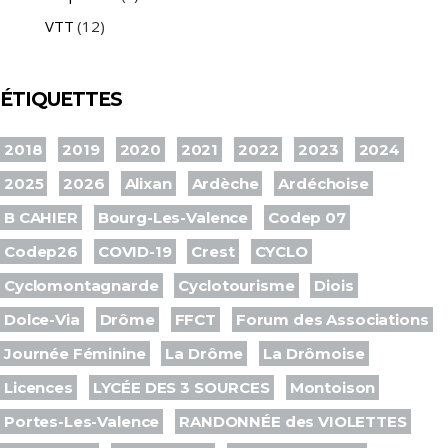
VTT
(12)
ÉTIQUETTES
2018
2019
2020
2021
2022
2023
2024
2025
2026
Alixan
Ardèche
Ardéchoise
B CAHIER
Bourg-Les-Valence
Codep 07
Codep26
COVID-19
Crest
CYCLO
Cyclomontagnarde
Cyclotourisme
Diois
Dolce-Via
Drôme
FFCT
Forum des Associations
Journée Féminine
La Drôme
La Drômoise
Licences
LYCÉE DES 3 SOURCES
Montoison
Portes-Les-Valence
RANDONNÉE des VIOLETTES