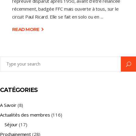
l’épreuve disparut après 1950, avant d’être relancée
récemment, badgée FFC mais ouverte à tous, sur le
circuit Paul Ricard. Elle se fait en solo ou en
READ MORE
Search
for:
CATÉGORIES
A Savoir
(8)
Actualités des membres
(116)
Séjour
(17)
Prochainement
(28)