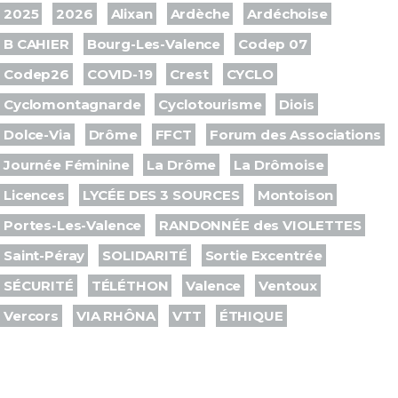
2025
2026
Alixan
Ardèche
Ardéchoise
B CAHIER
Bourg-Les-Valence
Codep 07
Codep26
COVID-19
Crest
CYCLO
Cyclomontagnarde
Cyclotourisme
Diois
Dolce-Via
Drôme
FFCT
Forum des Associations
Journée Féminine
La Drôme
La Drômoise
Licences
LYCÉE DES 3 SOURCES
Montoison
Portes-Les-Valence
RANDONNÉE des VIOLETTES
Saint-Péray
SOLIDARITÉ
Sortie Excentrée
SÉCURITÉ
TÉLÉTHON
Valence
Ventoux
Vercors
VIA RHÔNA
VTT
ÉTHIQUE