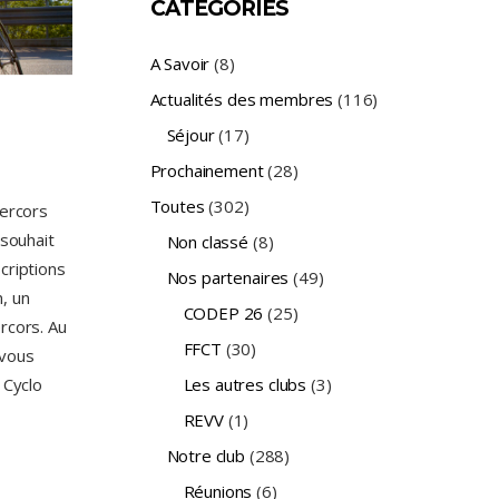
CATÉGORIES
A Savoir
(8)
Actualités des membres
(116)
Séjour
(17)
Prochainement
(28)
Toutes
(302)
Vercors
 souhait
Non classé
(8)
criptions
Nos partenaires
(49)
, un
CODEP 26
(25)
rcors. Au
FFCT
(30)
 vous
 Cyclo
Les autres clubs
(3)
REVV
(1)
Notre club
(288)
Réunions
(6)