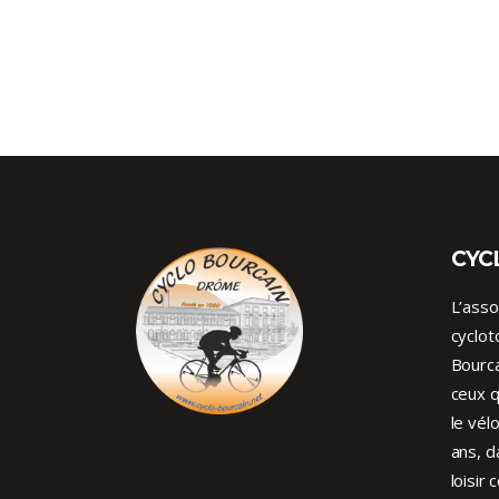
CYC
L’asso
cyclot
Bourca
ceux q
le vél
ans, d
loisir 