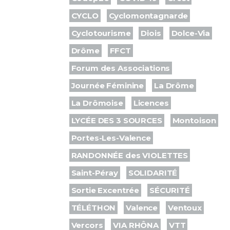
CYCLO
Cyclomontagnarde
Cyclotourisme
Diois
Dolce-Via
Drôme
FFCT
Forum des Associations
Journée Féminine
La Drôme
La Drômoise
Licences
LYCÉE DES 3 SOURCES
Montoison
Portes-Les-Valence
RANDONNÉE des VIOLETTES
Saint-Péray
SOLIDARITÉ
Sortie Excentrée
SÉCURITÉ
TÉLÉTHON
Valence
Ventoux
Vercors
VIA RHÔNA
VTT