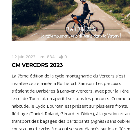
12 juin 2023
834
0
CM VERCORS 2023
La 7ème édition de la cyclo montagnarde du Vercors s’est
installée cette année à Rochefort-Samson. Les parcours
s’étalent de Barbières à Lans-en-Vercors, avec pour la 1ère 
le col de Tourniol, en apéritif sur tous les parcours. Comme 
habitude, le Cyclo Bourcain est présent sur plusieurs fronts,
fléchage (Daniel, Roland, Gérard et Didier), à la gestion et au
transport des bagages des participants (Agnès) sans oublier
courageux et cyclos (tes) qui se sont élancés sur les différe