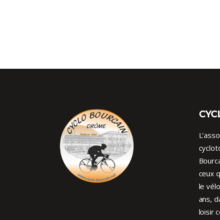
CYC
L’asso
cyclot
Bourca
ceux q
le vél
ans, d
loisir 