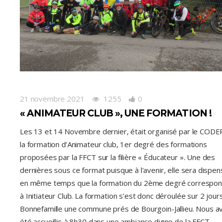
21 novembre 2021
1255
0
« ANIMATEUR CLUB », UNE FORMATION !
Les 13 et 14 Novembre dernier, était organisé par le CODE
la formation d’Animateur club, 1er degré des formations
proposées par la FFCT sur la filière « Éducateur ». Une des
dernières sous ce format puisque à l'avenir, elle sera dispe
en même temps que la formation du 2ème degré correspo
à Initiateur Club. La formation s’est donc déroulée sur 2 jour
Bonnefamille une commune prés de Bourgoin-Jallieu. Nous a
été accueillis à 8h30 dans une ambiance digne de la FFCT,