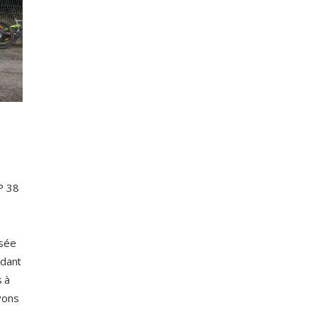
P 38
nsée
ndant
s à
vons