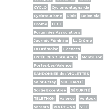
CYCLO
Cyclomontagnarde
Cyclotourisme
Diois
Dolce-Via
Drôme
FFCT
Forum des Associations
Journée Féminine
La Drôme
La Drômoise
Licences
LYCÉE DES 3 SOURCES
Montoison
Portes-Les-Valence
RANDONNÉE des VIOLETTES
Saint-Péray
SOLIDARITÉ
Sortie Excentrée
SÉCURITÉ
TÉLÉTHON
Valence
Ventoux
Vercors
VIA RHÔNA
VTT