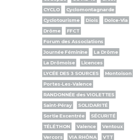
CYCLO
Cyclomontagnarde
Cyclotourisme
Diois
Dolce-Via
Drôme
FFCT
Forum des Associations
Journée Féminine
La Drôme
La Drômoise
Licences
LYCÉE DES 3 SOURCES
Montoison
Portes-Les-Valence
RANDONNÉE des VIOLETTES
Saint-Péray
SOLIDARITÉ
Sortie Excentrée
SÉCURITÉ
TÉLÉTHON
Valence
Ventoux
Vercors
VIA RHÔNA
VTT