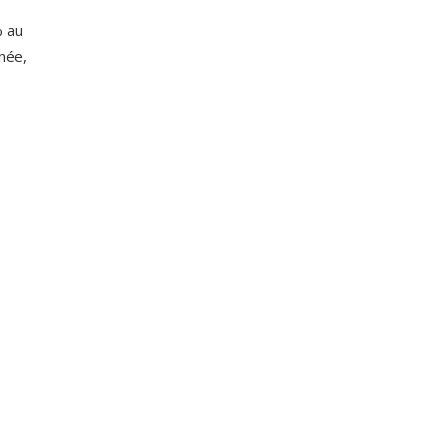
% au
rnée,