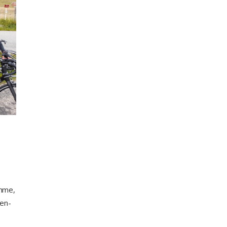
amme,
-en-