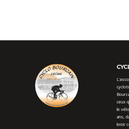
CYC
L’asso
cyclot
Bourca
ceux q
le vél
ans, d
loisir 