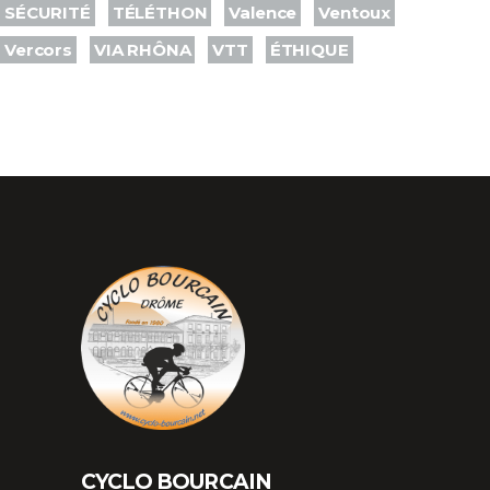
SÉCURITÉ
TÉLÉTHON
Valence
Ventoux
Vercors
VIA RHÔNA
VTT
ÉTHIQUE
CYCLO BOURCAIN