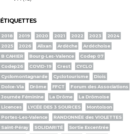
ÉTIQUETTES
2018
2019
2020
2021
2022
2023
2024
2025
2026
Alixan
Ardèche
Ardéchoise
B CAHIER
Bourg-Les-Valence
Codep 07
Codep26
COVID-19
Crest
CYCLO
Cyclomontagnarde
Cyclotourisme
Diois
Dolce-Via
Drôme
FFCT
Forum des Associations
Journée Féminine
La Drôme
La Drômoise
Licences
LYCÉE DES 3 SOURCES
Montoison
Portes-Les-Valence
RANDONNÉE des VIOLETTES
Saint-Péray
SOLIDARITÉ
Sortie Excentrée