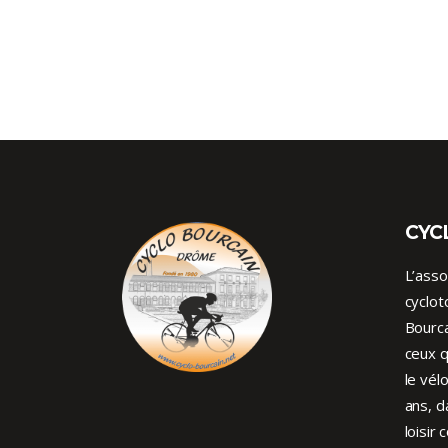
CYC
L’asso
cyclot
Bourca
ceux q
le vél
ans, d
loisir 