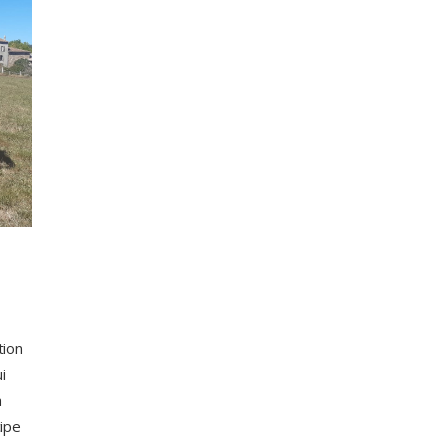
tion
i
a
cipe