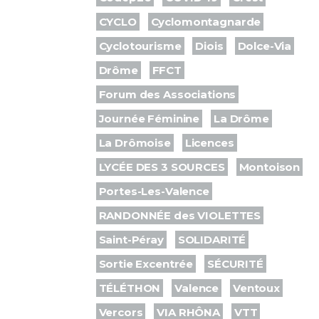
CYCLO
Cyclomontagnarde
Cyclotourisme
Diois
Dolce-Via
Drôme
FFCT
Forum des Associations
Journée Féminine
La Drôme
La Drômoise
Licences
LYCÉE DES 3 SOURCES
Montoison
Portes-Les-Valence
RANDONNÉE des VIOLETTES
Saint-Péray
SOLIDARITÉ
Sortie Excentrée
SÉCURITÉ
TÉLÉTHON
Valence
Ventoux
Vercors
VIA RHÔNA
VTT